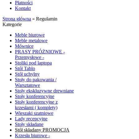
Płatności
Kontakt
Strona główna
»
Regulamin
Kategorie
Meble biurowe
Meble metalowe
Mównice
PRASY PRÓŻNIOWE -
Przemysłowe -
Stoliki pod laptopa
Stół Tablo
Stół uchylny
Stoły do pakowania /
Warsztatowe
Stoły ekskluzywne drewniane
Stoły konferencyjne
Stoły konferencyjne z
krzesłami ( komplety)
Wieszaki szatniowe
Lady recepcyjne
Stoły składane
Stół składany PROMOCJA
Krzesła biurowe -