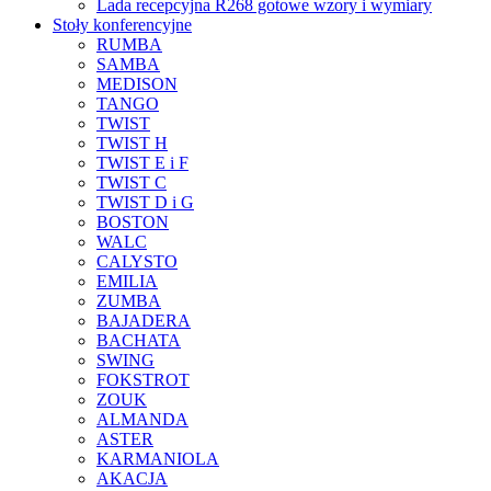
Lada recepcyjna R268 gotowe wzory i wymiary
Stoły konferencyjne
RUMBA
SAMBA
MEDISON
TANGO
TWIST
TWIST H
TWIST E i F
TWIST C
TWIST D i G
BOSTON
WALC
CALYSTO
EMILIA
ZUMBA
BAJADERA
BACHATA
SWING
FOKSTROT
ZOUK
ALMANDA
ASTER
KARMANIOLA
AKACJA