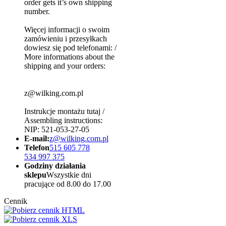
order gets it’s own shipping
number.
Więcej informacji o swoim
zamówieniu i przesyłkach
dowiesz się pod telefonami: /
More informations about the
shipping and your orders:
z@wilking.com.pl
Instrukcje montażu tutaj /
Assembling instructions:
NIP: 521-053-27-05
E-mail:
z@wilking.com.pl
Telefon
515 605 778
534 997 375
Godziny działania
sklepu
Wszystkie dni
pracujące od 8.00 do 17.00
Cennik