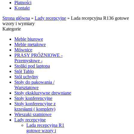
Płatności
Kontakt
Strona główna
»
Lady recepcyjne
»
Lada recepcyjna R136 gotowe
wzory i wymiary
Kategorie
Meble biurowe
Meble metalowe
Mównice
PRASY PRÓŻNIOWE -
Przemysłowe -
Stoliki pod laptopa
Stół Tablo
Stół uchylny
Stoły do pakowania /
Warsztatowe
Stoły ekskluzywne drewniane
Stoły konferencyjne
Stoły konferencyjne z
krzesłami ( komplety)
Wieszaki szatniowe
Lady recepcyjne
Lada recepcyjna R1
gotowe wzory i