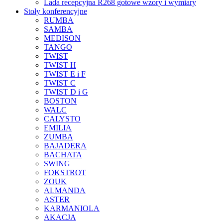
Lada recepcyjna R268 gotowe wzory i wymiary
Stoły konferencyjne
RUMBA
SAMBA
MEDISON
TANGO
TWIST
TWIST H
TWIST E i F
TWIST C
TWIST D i G
BOSTON
WALC
CALYSTO
EMILIA
ZUMBA
BAJADERA
BACHATA
SWING
FOKSTROT
ZOUK
ALMANDA
ASTER
KARMANIOLA
AKACJA