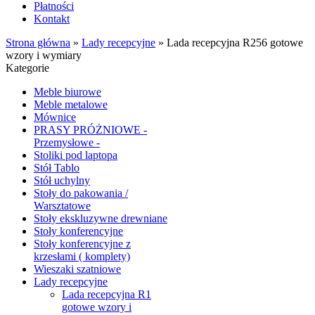
Płatności
Kontakt
Strona główna
»
Lady recepcyjne
»
Lada recepcyjna R256 gotowe
wzory i wymiary
Kategorie
Meble biurowe
Meble metalowe
Mównice
PRASY PRÓŻNIOWE -
Przemysłowe -
Stoliki pod laptopa
Stół Tablo
Stół uchylny
Stoły do pakowania /
Warsztatowe
Stoły ekskluzywne drewniane
Stoły konferencyjne
Stoły konferencyjne z
krzesłami ( komplety)
Wieszaki szatniowe
Lady recepcyjne
Lada recepcyjna R1
gotowe wzory i