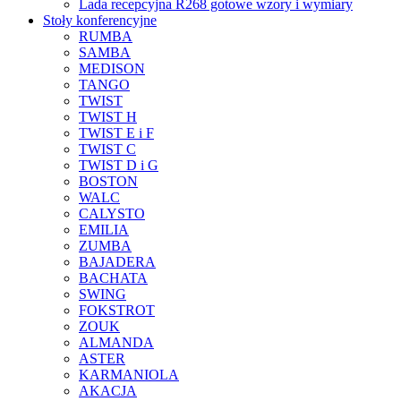
Lada recepcyjna R268 gotowe wzory i wymiary
Stoły konferencyjne
RUMBA
SAMBA
MEDISON
TANGO
TWIST
TWIST H
TWIST E i F
TWIST C
TWIST D i G
BOSTON
WALC
CALYSTO
EMILIA
ZUMBA
BAJADERA
BACHATA
SWING
FOKSTROT
ZOUK
ALMANDA
ASTER
KARMANIOLA
AKACJA