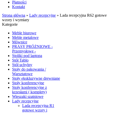
Płatności
Kontakt
Strona główna
»
Lady recepcyjne
»
Lada recepcyjna R62 gotowe
wzory i wymiary
Kategorie
Meble biurowe
Meble metalowe
Mównice
PRASY PRÓŻNIOWE -
Przemysłowe -
Stoliki pod laptopa
Stół Tablo
Stół uchylny
Stoły do pakowania /
Warsztatowe
Stoły ekskluzywne drewniane
Stoły konferencyjne
Stoły konferencyjne z
krzesłami ( komplety)
Wieszaki szatniowe
Lady recepcyjne
Lada recepcyjna R1
gotowe wzory i