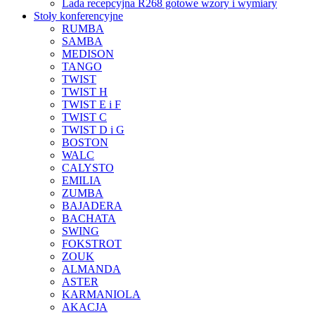
Lada recepcyjna R268 gotowe wzory i wymiary
Stoły konferencyjne
RUMBA
SAMBA
MEDISON
TANGO
TWIST
TWIST H
TWIST E i F
TWIST C
TWIST D i G
BOSTON
WALC
CALYSTO
EMILIA
ZUMBA
BAJADERA
BACHATA
SWING
FOKSTROT
ZOUK
ALMANDA
ASTER
KARMANIOLA
AKACJA