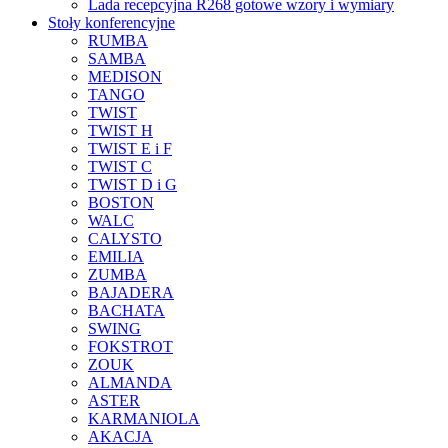
Lada recepcyjna R268 gotowe wzory i wymiary
Stoły konferencyjne
RUMBA
SAMBA
MEDISON
TANGO
TWIST
TWIST H
TWIST E i F
TWIST C
TWIST D i G
BOSTON
WALC
CALYSTO
EMILIA
ZUMBA
BAJADERA
BACHATA
SWING
FOKSTROT
ZOUK
ALMANDA
ASTER
KARMANIOLA
AKACJA