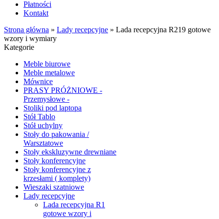
Płatności
Kontakt
Strona główna
»
Lady recepcyjne
»
Lada recepcyjna R219 gotowe
wzory i wymiary
Kategorie
Meble biurowe
Meble metalowe
Mównice
PRASY PRÓŻNIOWE -
Przemysłowe -
Stoliki pod laptopa
Stół Tablo
Stół uchylny
Stoły do pakowania /
Warsztatowe
Stoły ekskluzywne drewniane
Stoły konferencyjne
Stoły konferencyjne z
krzesłami ( komplety)
Wieszaki szatniowe
Lady recepcyjne
Lada recepcyjna R1
gotowe wzory i