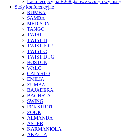
Lada recepcyjna R268 gotowe wzory i wymiary
Stoły konferencyjne
RUMBA
SAMBA
MEDISON
TANGO
TWIST
TWIST H
TWIST E i F
TWIST C
TWIST D i G
BOSTON
WALC
CALYSTO
EMILIA
ZUMBA
BAJADERA
BACHATA
SWING
FOKSTROT
ZOUK
ALMANDA
ASTER
KARMANIOLA
AKACJA