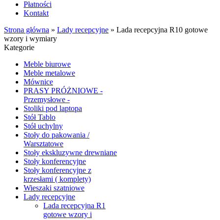
Płatności
Kontakt
Strona główna
»
Lady recepcyjne
»
Lada recepcyjna R10 gotowe
wzory i wymiary
Kategorie
Meble biurowe
Meble metalowe
Mównice
PRASY PRÓŻNIOWE -
Przemysłowe -
Stoliki pod laptopa
Stół Tablo
Stół uchylny
Stoły do pakowania /
Warsztatowe
Stoły ekskluzywne drewniane
Stoły konferencyjne
Stoły konferencyjne z
krzesłami ( komplety)
Wieszaki szatniowe
Lady recepcyjne
Lada recepcyjna R1
gotowe wzory i