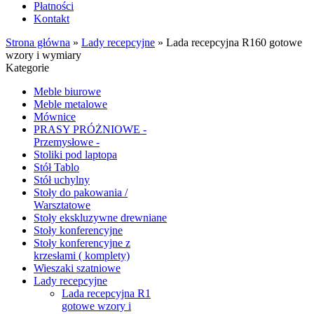
Płatności
Kontakt
Strona główna
»
Lady recepcyjne
»
Lada recepcyjna R160 gotowe
wzory i wymiary
Kategorie
Meble biurowe
Meble metalowe
Mównice
PRASY PRÓŻNIOWE -
Przemysłowe -
Stoliki pod laptopa
Stół Tablo
Stół uchylny
Stoły do pakowania /
Warsztatowe
Stoły ekskluzywne drewniane
Stoły konferencyjne
Stoły konferencyjne z
krzesłami ( komplety)
Wieszaki szatniowe
Lady recepcyjne
Lada recepcyjna R1
gotowe wzory i