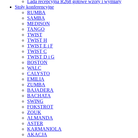
Lada recepcyjna R268 gotowe wzory i wymiary
Stoły konferencyjne
RUMBA
SAMBA
MEDISON
TANGO
TWIST
TWIST H
TWIST E i F
TWIST C
TWIST D i G
BOSTON
WALC
CALYSTO
EMILIA
ZUMBA
BAJADERA
BACHATA
SWING
FOKSTROT
ZOUK
ALMANDA
ASTER
KARMANIOLA
AKACJA