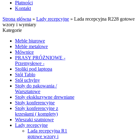
Płatności
Kontakt
Strona główna
»
Lady recepcyjne
»
Lada recepcyjna R228 gotowe
wzory i wymiary
Kategorie
Meble biurowe
Meble metalowe
Mównice
PRASY PRÓŻNIOWE -
Przemysłowe -
Stoliki pod laptopa
Stół Tablo
Stół uchylny
Stoły do pakowania /
Warsztatowe
Stoły ekskluzywne drewniane
Stoły konferencyjne
Stoły konferencyjne z
krzesłami ( komplety)
Wieszaki szatniowe
Lady recepcyjne
Lada recepcyjna R1
gotowe wzory i