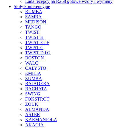
Lada recepcyjna R268 gotowe wzory i wymiary
Stoły konferencyjne
RUMBA
SAMBA
MEDISON
TANGO
TWIST
TWIST H
TWIST E i F
TWIST C
TWIST D i G
BOSTON
WALC
CALYSTO
EMILIA
ZUMBA
BAJADERA
BACHATA
SWING
FOKSTROT
ZOUK
ALMANDA
ASTER
KARMANIOLA
AKACJA