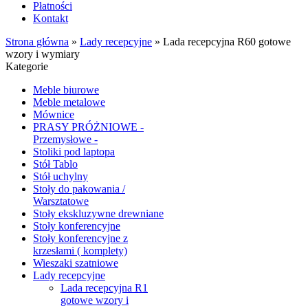
Płatności
Kontakt
Strona główna
»
Lady recepcyjne
»
Lada recepcyjna R60 gotowe
wzory i wymiary
Kategorie
Meble biurowe
Meble metalowe
Mównice
PRASY PRÓŻNIOWE -
Przemysłowe -
Stoliki pod laptopa
Stół Tablo
Stół uchylny
Stoły do pakowania /
Warsztatowe
Stoły ekskluzywne drewniane
Stoły konferencyjne
Stoły konferencyjne z
krzesłami ( komplety)
Wieszaki szatniowe
Lady recepcyjne
Lada recepcyjna R1
gotowe wzory i