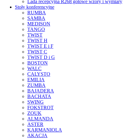
Lada recepcyjna R268 gotowe wzory i wymiary
Stoły konferencyjne
RUMBA
SAMBA
MEDISON
TANGO
TWIST
TWIST H
TWIST E i F
TWIST C
TWIST D i G
BOSTON
WALC
CALYSTO
EMILIA
ZUMBA
BAJADERA
BACHATA
SWING
FOKSTROT
ZOUK
ALMANDA
ASTER
KARMANIOLA
AKACJA