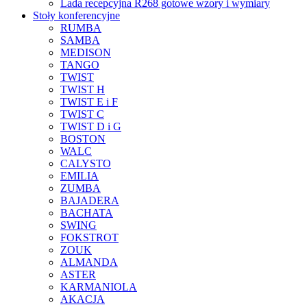
Lada recepcyjna R268 gotowe wzory i wymiary
Stoły konferencyjne
RUMBA
SAMBA
MEDISON
TANGO
TWIST
TWIST H
TWIST E i F
TWIST C
TWIST D i G
BOSTON
WALC
CALYSTO
EMILIA
ZUMBA
BAJADERA
BACHATA
SWING
FOKSTROT
ZOUK
ALMANDA
ASTER
KARMANIOLA
AKACJA