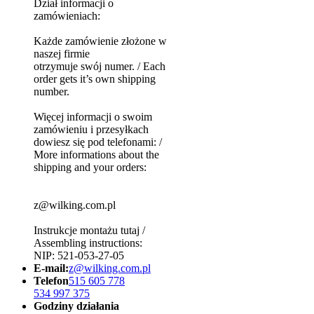
Dział informacji o
zamówieniach:
Każde zamówienie złożone w
naszej firmie
otrzymuje swój numer. / Each
order gets it’s own shipping
number.
Więcej informacji o swoim
zamówieniu i przesyłkach
dowiesz się pod telefonami: /
More informations about the
shipping and your orders:
z@wilking.com.pl
Instrukcje montażu tutaj /
Assembling instructions:
NIP: 521-053-27-05
E-mail:
z@wilking.com.pl
Telefon
515 605 778
534 997 375
Godziny działania