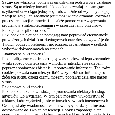
Są zawsze włączone, ponieważ umożliwiają podstawowe działanie
strony. Są to między innymi pliki cookie pozwalające pamiętać
użytkownika w ciągu jednej sesji lub, zależnie od wybranych opcji,
z sesji na sesję. Ich zadaniem jest umożliwienie działania koszyka i
procesu realizacji zamówienia, a także pomoc w rozwiązywaniu
problemów z zabezpieczeniami i w przestrzeganiu przepisów.
Funkcjonalne pliki cookies
Pliki cookie funkcjonalne pomagają nam poprawiać efektywność
prowadzonych działań marketingowych oraz dostosowywać je do
Twoich potrzeb i preferencji np. poprzez zapamiętanie wszelkich
wyborów dokonywanych na stronach.
Analityczne pliki cookies
Pliki analityczne cookie pomagają właścicielowi sklepu zrozumieć,
w jaki sposób odwiedzający wchodzi w interakcję ze sklepem,
poprzez anonimowe zbieranie i raportowanie informacji. Ten rodzaj
cookies pozwala nam mierzyć ilość wizyt i zbierać informacje o
źródłach ruchu, dzięki czemu możemy poprawić działanie naszej
strony.
Reklamowe pliki cookies
Pliki cookie reklamowe służą do promowania niektórych usług,
artykułów lub wydarzeń. W tym celu możemy wykorzystywać
reklamy, które wyświetlają się w innych serwisach internetowych.
Celem jest aby wiadomości reklamowe były bardziej trafne oraz
dostosowane do Twoich preferencji. Cookies zapobiegają też
ponownemu pojawianiu się tych samych reklam. Reklamy te służą