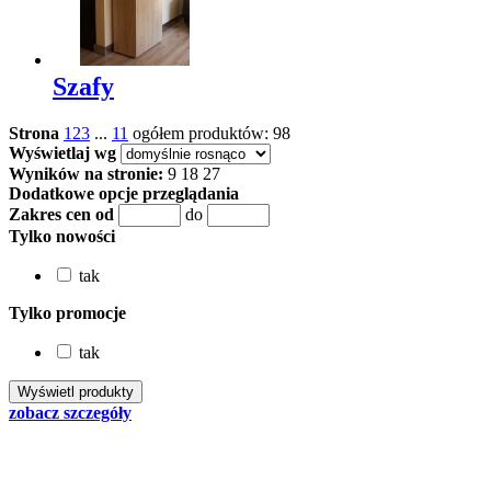
Szafy
Strona
1
2
3
...
11
ogółem produktów: 98
Wyświetlaj wg
Wyników na stronie:
9
18
27
Dodatkowe opcje przeglądania
Zakres cen od
do
Tylko nowości
tak
Tylko promocje
tak
zobacz szczegóły