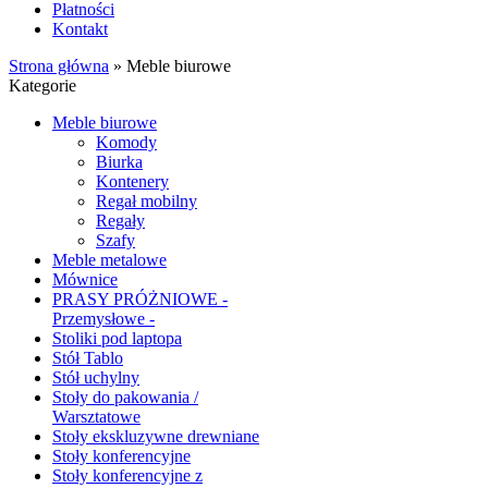
Płatności
Kontakt
Strona główna
»
Meble biurowe
Kategorie
Meble biurowe
Komody
Biurka
Kontenery
Regał mobilny
Regały
Szafy
Meble metalowe
Mównice
PRASY PRÓŻNIOWE -
Przemysłowe -
Stoliki pod laptopa
Stół Tablo
Stół uchylny
Stoły do pakowania /
Warsztatowe
Stoły ekskluzywne drewniane
Stoły konferencyjne
Stoły konferencyjne z