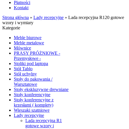
Płatności
Kontakt
Strona główna
»
Lady recepcyjne
»
Lada recepcyjna R120 gotowe
wzory i wymiary
Kategorie
Meble biurowe
Meble metalowe
Mównice
PRASY PRÓŻNIOWE -
Przemysłowe -
Stoliki pod laptopa
Stół Tablo
Stół uchylny
Stoły do pakowania /
Warsztatowe
Stoły ekskluzywne drewniane
Stoły konferencyjne
Stoły konferencyjne z
krzesłami ( komplety)
Wieszaki szatniowe
Lady recepcyjne
Lada recepcyjna R1
gotowe wzory i