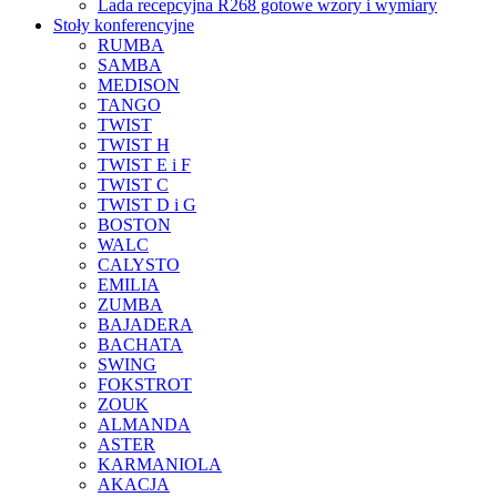
Lada recepcyjna R268 gotowe wzory i wymiary
Stoły konferencyjne
RUMBA
SAMBA
MEDISON
TANGO
TWIST
TWIST H
TWIST E i F
TWIST C
TWIST D i G
BOSTON
WALC
CALYSTO
EMILIA
ZUMBA
BAJADERA
BACHATA
SWING
FOKSTROT
ZOUK
ALMANDA
ASTER
KARMANIOLA
AKACJA