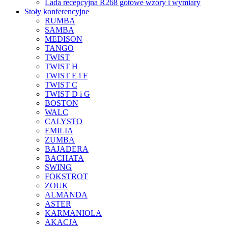
Lada recepcyjna R268 gotowe wzory i wymiary
Stoły konferencyjne
RUMBA
SAMBA
MEDISON
TANGO
TWIST
TWIST H
TWIST E i F
TWIST C
TWIST D i G
BOSTON
WALC
CALYSTO
EMILIA
ZUMBA
BAJADERA
BACHATA
SWING
FOKSTROT
ZOUK
ALMANDA
ASTER
KARMANIOLA
AKACJA