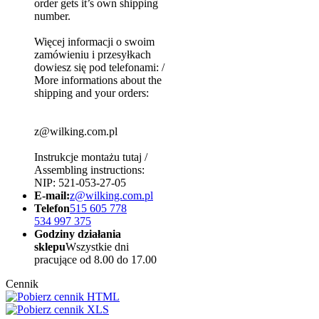
order gets it’s own shipping
number.
Więcej informacji o swoim
zamówieniu i przesyłkach
dowiesz się pod telefonami: /
More informations about the
shipping and your orders:
z@wilking.com.pl
Instrukcje montażu tutaj /
Assembling instructions:
NIP: 521-053-27-05
E-mail:
z@wilking.com.pl
Telefon
515 605 778
534 997 375
Godziny działania
sklepu
Wszystkie dni
pracujące od 8.00 do 17.00
Cennik