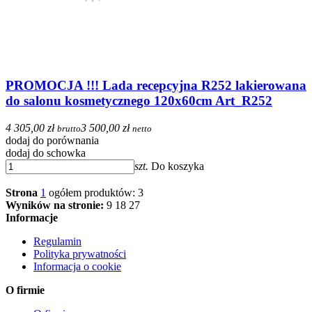
PROMOCJA !!! Lada recepcyjna R252 lakierowana
do salonu kosmetycznego 120x60cm Art_R252
4 305,00 zł
3 500,00 zł
brutto
netto
dodaj do porównania
dodaj do schowka
szt.
Do koszyka
Strona
1
ogółem produktów: 3
Wyników na stronie:
9
18
27
Informacje
Regulamin
Polityka prywatności
Informacja o cookie
O firmie