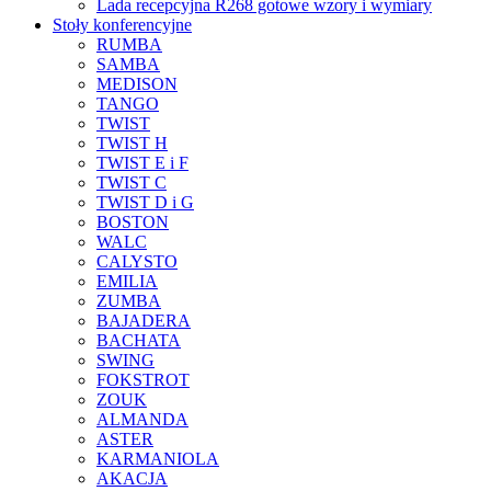
Lada recepcyjna R268 gotowe wzory i wymiary
Stoły konferencyjne
RUMBA
SAMBA
MEDISON
TANGO
TWIST
TWIST H
TWIST E i F
TWIST C
TWIST D i G
BOSTON
WALC
CALYSTO
EMILIA
ZUMBA
BAJADERA
BACHATA
SWING
FOKSTROT
ZOUK
ALMANDA
ASTER
KARMANIOLA
AKACJA