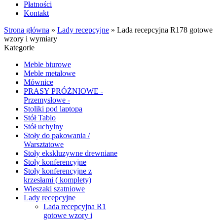
Płatności
Kontakt
Strona główna
»
Lady recepcyjne
»
Lada recepcyjna R178 gotowe
wzory i wymiary
Kategorie
Meble biurowe
Meble metalowe
Mównice
PRASY PRÓŻNIOWE -
Przemysłowe -
Stoliki pod laptopa
Stół Tablo
Stół uchylny
Stoły do pakowania /
Warsztatowe
Stoły ekskluzywne drewniane
Stoły konferencyjne
Stoły konferencyjne z
krzesłami ( komplety)
Wieszaki szatniowe
Lady recepcyjne
Lada recepcyjna R1
gotowe wzory i