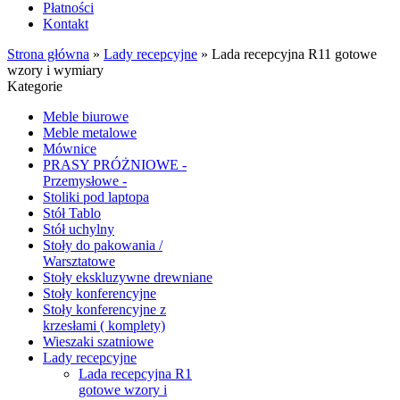
Płatności
Kontakt
Strona główna
»
Lady recepcyjne
»
Lada recepcyjna R11 gotowe
wzory i wymiary
Kategorie
Meble biurowe
Meble metalowe
Mównice
PRASY PRÓŻNIOWE -
Przemysłowe -
Stoliki pod laptopa
Stół Tablo
Stół uchylny
Stoły do pakowania /
Warsztatowe
Stoły ekskluzywne drewniane
Stoły konferencyjne
Stoły konferencyjne z
krzesłami ( komplety)
Wieszaki szatniowe
Lady recepcyjne
Lada recepcyjna R1
gotowe wzory i