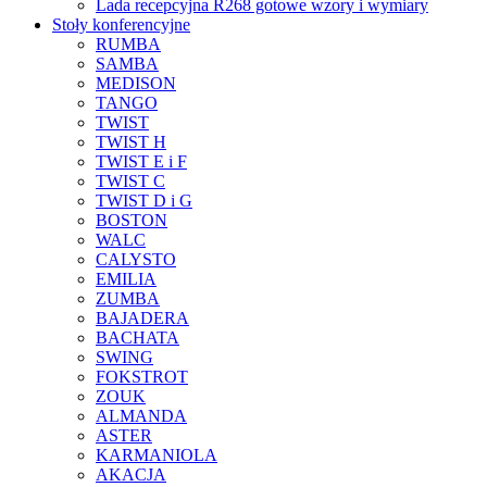
Lada recepcyjna R268 gotowe wzory i wymiary
Stoły konferencyjne
RUMBA
SAMBA
MEDISON
TANGO
TWIST
TWIST H
TWIST E i F
TWIST C
TWIST D i G
BOSTON
WALC
CALYSTO
EMILIA
ZUMBA
BAJADERA
BACHATA
SWING
FOKSTROT
ZOUK
ALMANDA
ASTER
KARMANIOLA
AKACJA