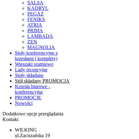
SALSA
KADRYL
PEGAZ
FENIKS
ATRIA
PRIMA
LAMBADA
ZEN
MAGNOLIA
Stoły konferencyjne z
krzesłami ( komplety)
Wieszaki szatniowe
Lady recepcyjne
Stoły składane
Stół składany PROMOCJA
Krzesła biurowe -
konferencyjne
PROMOCJE
Nowości
Dodatkowe opcje przeglądania
Kontakt
WILKING
ul.Zaciszańska 19