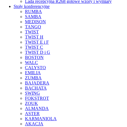
Lada recepcyjna R268 gotowe wzory i wymiary
Stoły konferencyjne
RUMBA
SAMBA
MEDISON
TANGO
TWIST
TWIST H
TWIST E i F
TWIST C
TWIST D i G
BOSTON
WALC
CALYSTO
EMILIA
ZUMBA
BAJADERA
BACHATA
SWING
FOKSTROT
ZOUK
ALMANDA
ASTER
KARMANIOLA
AKACJA