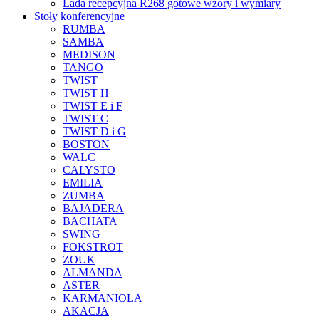
Lada recepcyjna R268 gotowe wzory i wymiary
Stoły konferencyjne
RUMBA
SAMBA
MEDISON
TANGO
TWIST
TWIST H
TWIST E i F
TWIST C
TWIST D i G
BOSTON
WALC
CALYSTO
EMILIA
ZUMBA
BAJADERA
BACHATA
SWING
FOKSTROT
ZOUK
ALMANDA
ASTER
KARMANIOLA
AKACJA