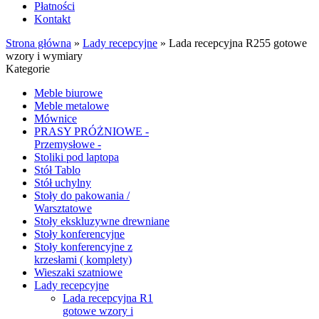
Płatności
Kontakt
Strona główna
»
Lady recepcyjne
»
Lada recepcyjna R255 gotowe
wzory i wymiary
Kategorie
Meble biurowe
Meble metalowe
Mównice
PRASY PRÓŻNIOWE -
Przemysłowe -
Stoliki pod laptopa
Stół Tablo
Stół uchylny
Stoły do pakowania /
Warsztatowe
Stoły ekskluzywne drewniane
Stoły konferencyjne
Stoły konferencyjne z
krzesłami ( komplety)
Wieszaki szatniowe
Lady recepcyjne
Lada recepcyjna R1
gotowe wzory i