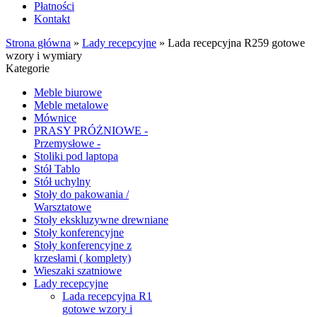
Płatności
Kontakt
Strona główna
»
Lady recepcyjne
»
Lada recepcyjna R259 gotowe
wzory i wymiary
Kategorie
Meble biurowe
Meble metalowe
Mównice
PRASY PRÓŻNIOWE -
Przemysłowe -
Stoliki pod laptopa
Stół Tablo
Stół uchylny
Stoły do pakowania /
Warsztatowe
Stoły ekskluzywne drewniane
Stoły konferencyjne
Stoły konferencyjne z
krzesłami ( komplety)
Wieszaki szatniowe
Lady recepcyjne
Lada recepcyjna R1
gotowe wzory i