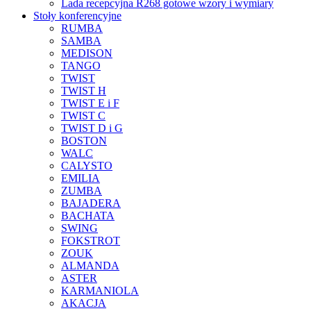
Lada recepcyjna R268 gotowe wzory i wymiary
Stoły konferencyjne
RUMBA
SAMBA
MEDISON
TANGO
TWIST
TWIST H
TWIST E i F
TWIST C
TWIST D i G
BOSTON
WALC
CALYSTO
EMILIA
ZUMBA
BAJADERA
BACHATA
SWING
FOKSTROT
ZOUK
ALMANDA
ASTER
KARMANIOLA
AKACJA