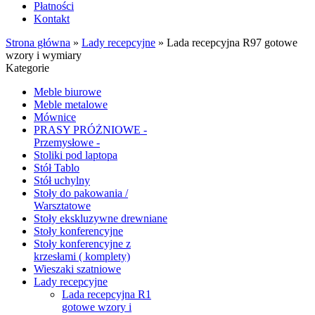
Płatności
Kontakt
Strona główna
»
Lady recepcyjne
»
Lada recepcyjna R97 gotowe
wzory i wymiary
Kategorie
Meble biurowe
Meble metalowe
Mównice
PRASY PRÓŻNIOWE -
Przemysłowe -
Stoliki pod laptopa
Stół Tablo
Stół uchylny
Stoły do pakowania /
Warsztatowe
Stoły ekskluzywne drewniane
Stoły konferencyjne
Stoły konferencyjne z
krzesłami ( komplety)
Wieszaki szatniowe
Lady recepcyjne
Lada recepcyjna R1
gotowe wzory i