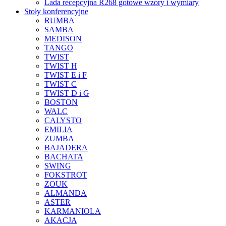
Lada recepcyjna R268 gotowe wzory i wymiary
Stoły konferencyjne
RUMBA
SAMBA
MEDISON
TANGO
TWIST
TWIST H
TWIST E i F
TWIST C
TWIST D i G
BOSTON
WALC
CALYSTO
EMILIA
ZUMBA
BAJADERA
BACHATA
SWING
FOKSTROT
ZOUK
ALMANDA
ASTER
KARMANIOLA
AKACJA